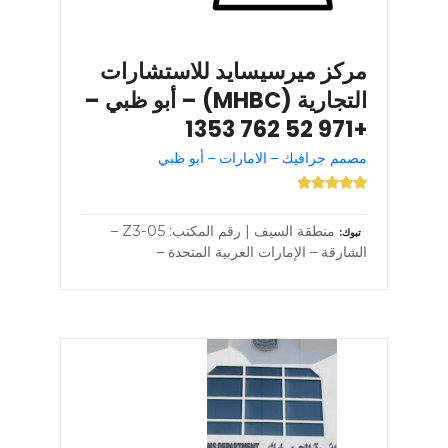
مركز ميرسيسايد للاستشارات
التجارية (MHBC) – أبو ظبي –
+971 52 762 1353
مصمم جرافيك – الامارات – أبو ظبي
منطقة السيف | رقم المكتب: Z3-05 –
تبوك
الشارقة – الإمارات العربية المتحدة –