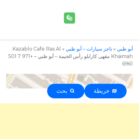
أبو ظبي
»
تاجر سيارات – أبو ظبي
»
Kazablo Cafe Ras Al
Khaimah مقهى كازابلو رأس الخيمة – أبو ظبي – +971 7 501
6961
خريطة
بحث
إعلان