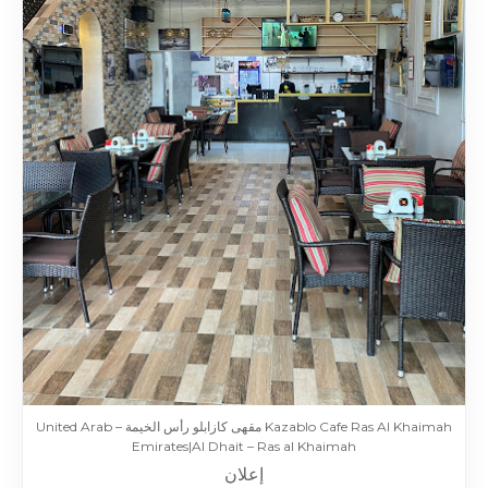
Kazablo Cafe Ras Al Khaimah مقهى كازابلو رأس الخيمة – United Arab
Emirates|Al Dhait – Ras al Khaimah
إعلان