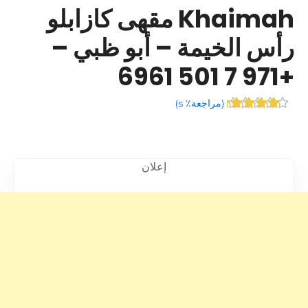
Khaimah مقهى كازابلو
رأس الخيمة – أبو ظبي –
+971 7 501 6961
(
مراجعة٪ s
)
إعلان