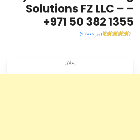
Solutions FZ LLC – –
+971 50 382 1355
(
مراجعة٪ s
)
إعلان