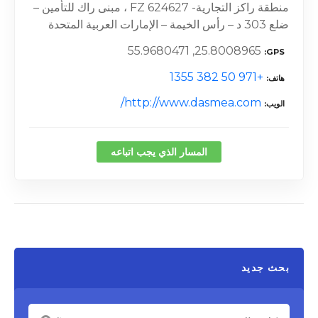
منطقة راكز التجارية- FZ 624627 ، مبنى راك للتأمين –
ضلع 303 د – رأس الخيمة – الإمارات العربية المتحدة
25.8008965, 55.9680471
GPS
+971 50 382 1355
هاتف
http://www.dasmea.com/
الويب
المسار الذي يجب اتباعه
بحث جديد