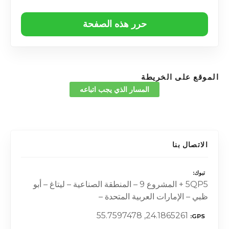
حرر هذه الصفحة
الموقع على الخريطة
المسار الذي يجب اتباعه
الاتصال بنا
تبوك
5QP5 + المشروع 9 – المنطقة الصناعية – ليتاغ – أبو
ظبي – الإمارات العربية المتحدة –
24.1865261, 55.7597478
GPS