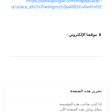
https://www.google.com/maps/place/?
q=place_id:ChIJheWgmzS3ij4RB3Gv6wPofzE
📱 موقعنا الإلكتروني :
تحرير هذه الصفحة
إذا كنت صاحب هذه المؤسسة.
سجّل وحرّر هذه الصفحة الآن.