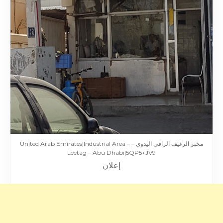
مخبز الرغيف الراقي اليدوي – United Arab Emirates|Industrial Area –
Leetag – Abu Dhabi|5QP5+JV9
إعلان