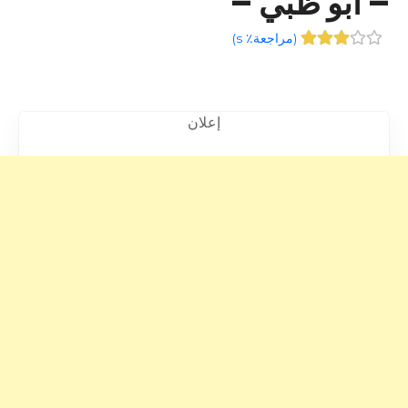
– أبو ظبي –
(
مراجعة٪ s
)
إعلان