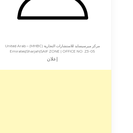
مركز ميرسيسايد للاستشارات التجارية (MHBC) – United Arab
Emirates|Sharjah|SAIF ZONE | OFFICE NO: Z3-05
إعلان