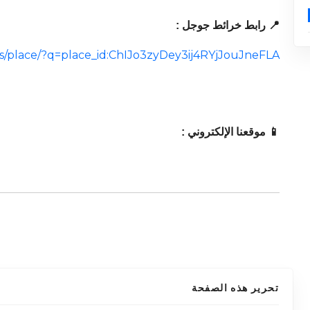
📍 رابط خرائط جوجل :
s/place/?q=place_id:ChIJo3zyDey3ij4RYjJouJneFLA
📱 موقعنا الإلكتروني :
تحرير هذه الصفحة