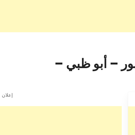
نور – أبو ظبي –
إعلان