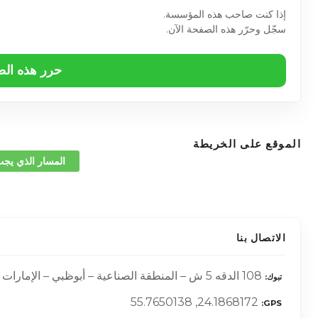
إذا كنت صاحب هذه المؤسسة.
سجّل وحرّر هذه الصفحة الآن.
حرر هذه ال
الموقع على الخريطة
المسار الذي يجب
الاتصال بنا
108 الدقه 5 ش – المنطقة الصناعية – أبوظبي – الإمارات العربية المتحدة –
تبوك
24.1868172, 55.7650138
GPS