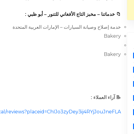
📁 خدماتنا – مخبز التاج الأفغاني للتنور – أبو ظبي :
خدمة إصلاح وصيانة السيارات – الإمارات العربية المتحدة
Bakery
Bakery
📝 آراء العملاء :
ocal/reviews?placeid=ChIJo3zyDey3ij4RYjJouJneFLA