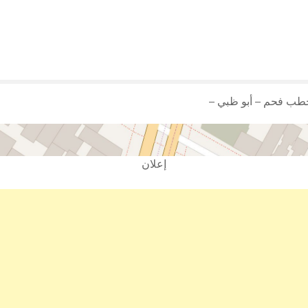
حطب فحم – أبو ظبي –
إعلان