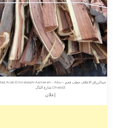
عبدالرزاق الاعلاف حطب فحم – d Arab Emirates|Al Aamerah – Abu
Dhabi|3 شارع البَذْل
إعلان