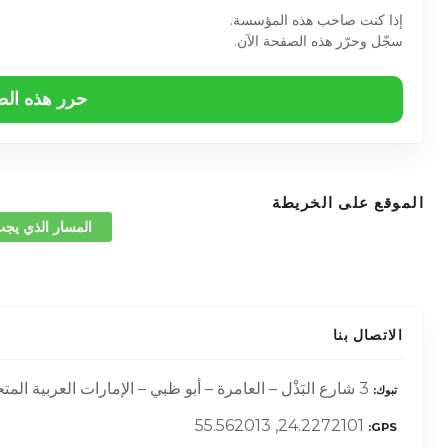
إذا كنت صاحب هذه المؤسسة.
سجّل وحرّر هذه الصفحة الآن.
حرر هذه ال
الموقع على الخريطة
المسار الذي يجب
الاتصال بنا
3 شارع البَذْل – العامرة – أبو ظبي – الإمارات العربية المتحدة –
تبوك
24.2272101, 55.562013
GPS