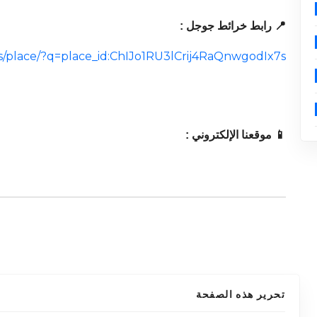
📍 رابط خرائط جوجل :
/place/?q=place_id:ChIJo1RU3lCrij4RaQnwgodIx7s
📱 موقعنا الإلكتروني :
تحرير هذه الصفحة