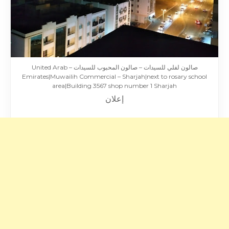
صالون لفلي للسيدات – صالون المحبوب للسيدات – United Arab
Emirates|Muwailih Commercial – Sharjah|next to rosary school
area|Building 3567 shop number 1 Sharjah
إعلان