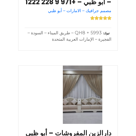
– أبو ظبي – +971 9 228 1222
مصمم جرافيك – الامارات – أبو ظبي
5993 + QH8 – طريق الميناء – السودة –
تبوك
الفجيرة – الإمارات العربية المتحدة
دارالزين المفروشات – أبو ظبي