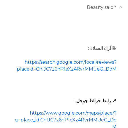
Beauty salon
📝 آراء العملاء :
https://search.google.com/local/reviews?
placeid=ChIJC7z6nP1eXz4RvrMMUeG_DoM
📍 رابط خرائط جوجل :
https://www.google.com/maps/place/?
q=place_id:ChIJC7z6nP1eXz4RvrMMUeG_Do
M