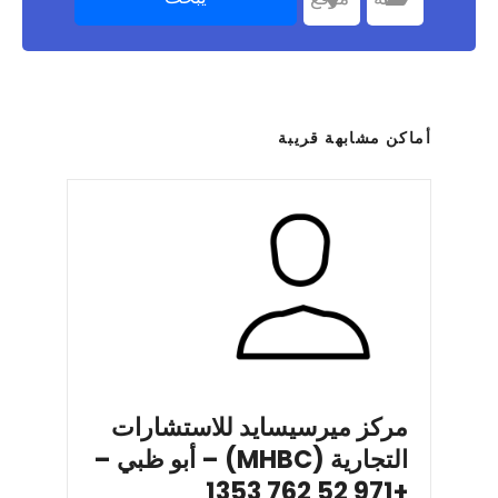
أماكن مشابهة قريبة
مركز ميرسيسايد للاستشارات
التجارية (MHBC) – أبو ظبي –
+971 52 762 1353