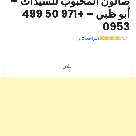
صالون المحبوب للسيدات –
أبو ظبي – +971 50 499
0953
(
مراجعة٪ s
)
إعلان