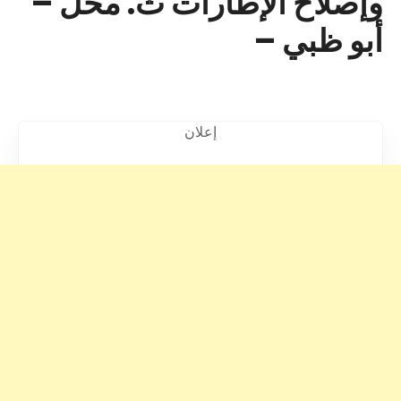
وإصلاح الإطارات ث. محل –
أبو ظبي –
إعلان