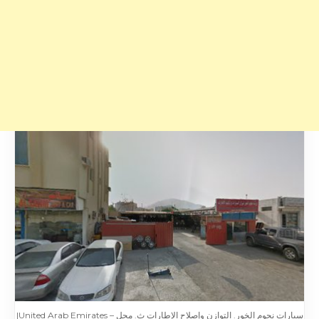
سيارات نجوم الخور. التوازن وإصلاح الإطارات ث. محل – United Arab Emirates|