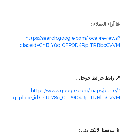
📝 آراء العملاء :
https://search.google.com/local/reviews?
placeid=ChIJlY8c_0FP9D4RplTRBbcCVVM
📍 رابط خرائط جوجل :
https://www.google.com/maps/place/?
q=place_id:ChIJlY8c_0FP9D4RplTRBbcCVVM
📱 موقعنا الإلكتروني :