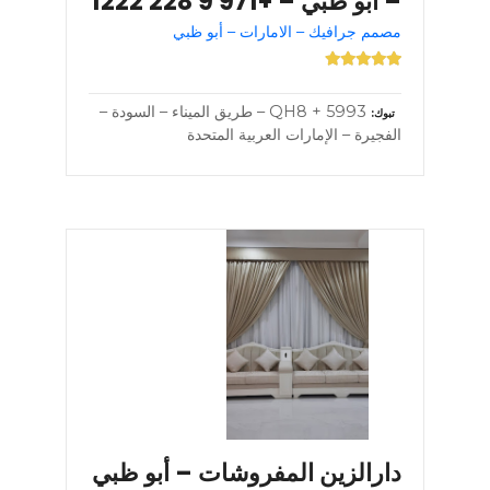
– أبو ظبي – +971 9 228 1222
مصمم جرافيك – الامارات – أبو ظبي
5993 + QH8 – طريق الميناء – السودة –
تبوك
الفجيرة – الإمارات العربية المتحدة
دارالزين المفروشات – أبو ظبي