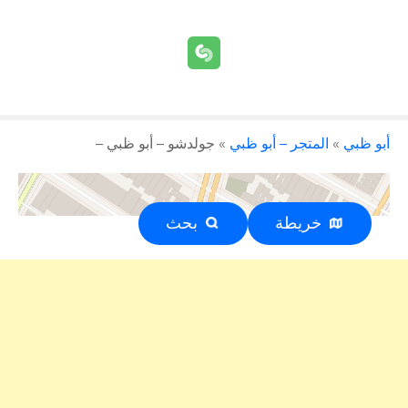
أبو ظبي
»
المتجر – أبو ظبي
»
جولدشو – أبو ظبي –
خريطة
بحث
إعلان