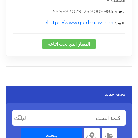
المتحدة –
25.8008984, 55.9683029
GPS
https://www.goldshaw.com/
الويب
المسار الذي يجب اتباعه
بحث جديد
كلمة البحث
يبحث
اختر الفئة
فئة
اختر موقعا
موقع