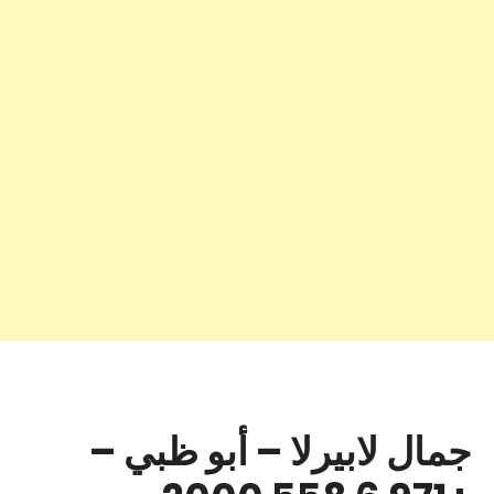
جمال لابيرلا – أبو ظبي –