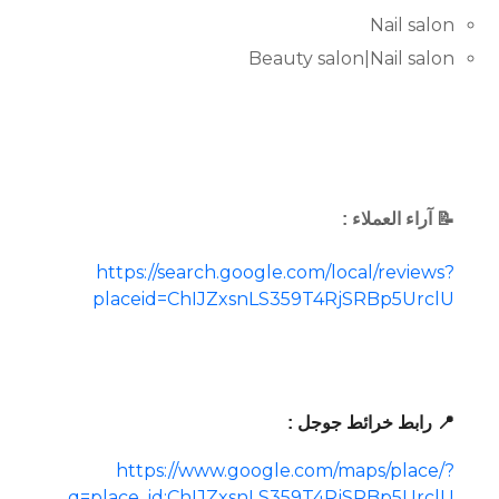
Nail salon
Beauty salon|Nail salon
📝 آراء العملاء :
https://search.google.com/local/reviews?
placeid=ChIJZxsnLS359T4RjSRBp5UrclU
📍 رابط خرائط جوجل :
https://www.google.com/maps/place/?
q=place_id:ChIJZxsnLS359T4RjSRBp5UrclU