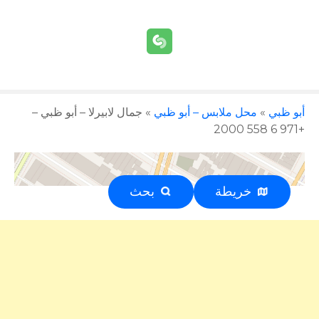
أبو ظبي
»
محل ملابس – أبو ظبي
»
جمال لابيرلا – أبو ظبي –
+971 6 558 2000
خريطة
بحث
إعلان