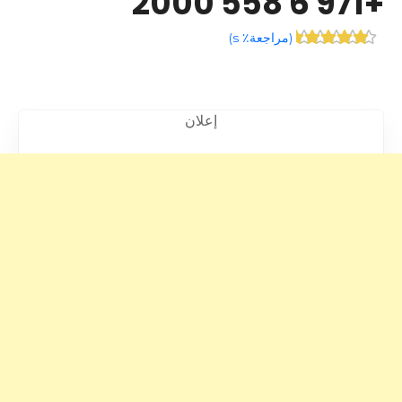
+971 6 558 2000
(
مراجعة٪ s
)
إعلان