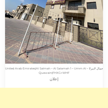
جمال لابيرلا – United Arab Emirates|Al Salmah – Al Salamah 1 – Umm Al
Quawain|FHXG+WHF
إعلان