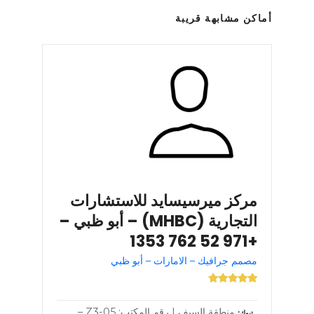
أماكن مشابهة قريبة
مركز ميرسيسايد للاستشارات
التجارية (MHBC) – أبو ظبي –
+971 52 762 1353
مصمم جرافيك – الامارات – أبو ظبي
منطقة السيف | رقم المكتب: Z3-05 –
تبوك