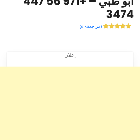
أبو ظبي – +971 56 447
3474
(
مراجعة٪ s
)
إعلان