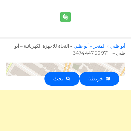
أبو ظبي
»
المتجر – أبو ظبي
»
النجاة للاجهزة الكهربائية – أبو
ظبي – +971 56 447 3474
خريطة
بحث
إعلان