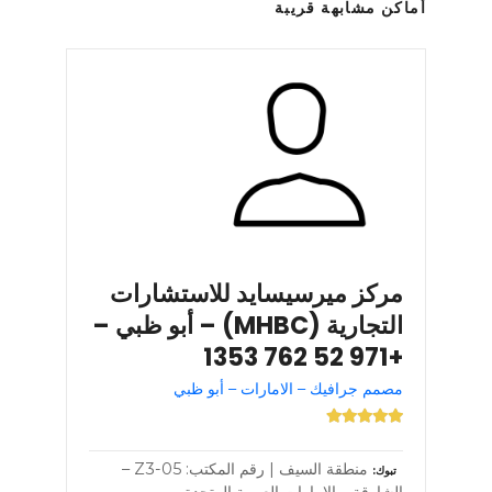
أماكن مشابهة قريبة
مركز ميرسيسايد للاستشارات
التجارية (MHBC) – أبو ظبي –
+971 52 762 1353
مصمم جرافيك – الامارات – أبو ظبي
منطقة السيف | رقم المكتب: Z3-05 –
تبوك
الشارقة – الإمارات العربية المتحدة –