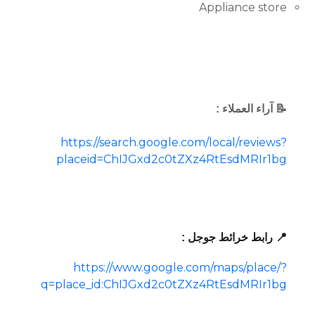
Appliance store
📝 آراء العملاء :
https://search.google.com/local/reviews?
placeid=ChIJGxd2c0tZXz4RtEsdMRIr1bg
📍 رابط خرائط جوجل :
https://www.google.com/maps/place/?
q=place_id:ChIJGxd2c0tZXz4RtEsdMRIr1bg