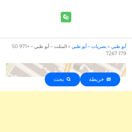
أبو ظبي
»
بصريات – أبو ظبي
»
المثلث – أبو ظبي – +971 50
179 7267
خريطة
بحث
إعلان