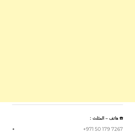
☎️ هاتف – المثلث :
+971 50 179 7267