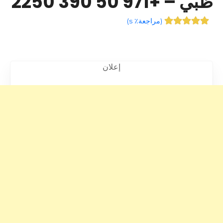
ظبي – +971 50 390 2250
(
مراجعة٪ s
)
إعلان