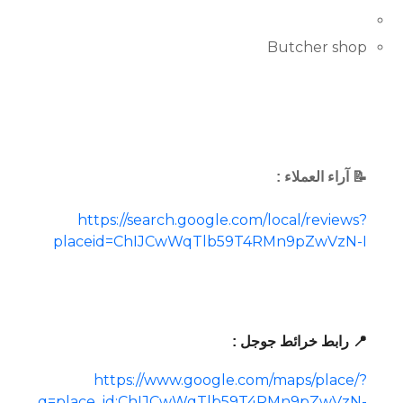
Butcher shop
📝 آراء العملاء :
https://search.google.com/local/reviews?
placeid=ChIJCwWqTlb59T4RMn9pZwVzN-I
📍 رابط خرائط جوجل :
https://www.google.com/maps/place/?
q=place_id:ChIJCwWqTlb59T4RMn9pZwVzN-