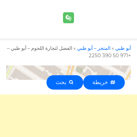
أبو ظبي
»
المتجر – أبو ظبي
»
الفضل لتجارة اللحوم – أبو ظبي –
+971 50 390 2250
خريطة
بحث
إعلان