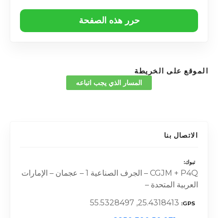
حرر هذه الصفحة
الموقع على الخريطة
المسار الذي يجب اتباعه
الاتصال بنا
تبوك
CGJM + P4Q – الجرف الصناعية 1 – عجمان – الإمارات
العربية المتحدة –
25.4318413, 55.5328497
GPS