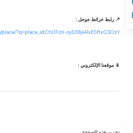
📍 رابط خرائط جوجل :
/place/?q=place_id:ChIJFzX-oy539j4RxE5ftxG3OzY
📱 موقعنا الإلكتروني :
تحرير هذه الصفحة