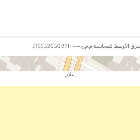
رق الأوسط للمحاسبة م.م.ح – – +971 56 526 3166
إعلان