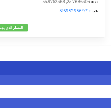
25.7886304, 55.9762389
GPS
+971 56 526 3166
هاتف
المسار الذي يجب
كلمة 