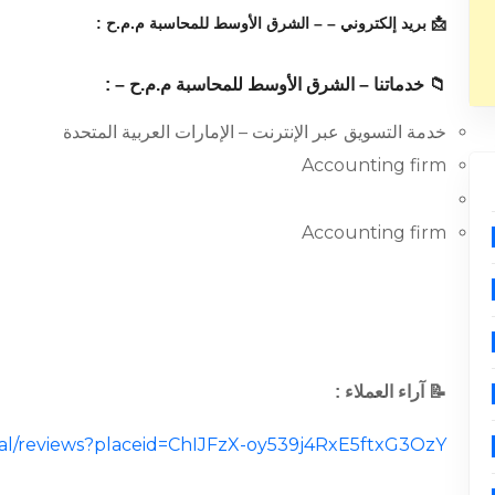
📩 بريد إلكتروني – – الشرق الأوسط للمحاسبة م.م.ح :
📁 خدماتنا – الشرق الأوسط للمحاسبة م.م.ح – :
خدمة التسويق عبر الإنترنت – الإمارات العربية المتحدة
Accounting firm
Accounting firm
📝 آراء العملاء :
ocal/reviews?placeid=ChIJFzX-oy539j4RxE5ftxG3OzY