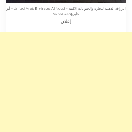
الزرافة الذهبية لتجارة والحيوانات الاليفة – United Arab Emirates|Al Noud – أبو
ظبي|5R66+R48
إعلان