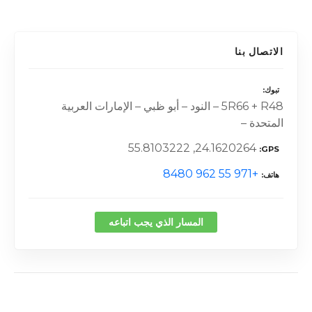
الاتصال بنا
تبوك
5R66 + R48 – النود – أبو ظبي – الإمارات العربية
المتحدة –
24.1620264, 55.8103222
GPS
+971 55 962 8480
هاتف
المسار الذي يجب اتباعه