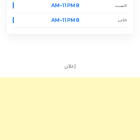
8 AM–11 PM
السبت
8 AM–11 PM
الأحد
إعلان