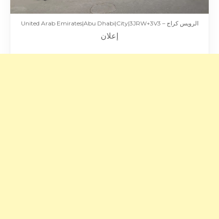
الرويس كراج – United Arab Emirates|Abu Dhabi|City|3JRW+3V3
إعلان