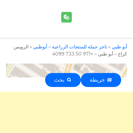
أبو ظبي
»
تاجر جملة للمنتجات الزراعية – أبوظبي
»
الرويس
كراج – أبو ظبي – +971 50 733 4099
خريطة
بحث
إعلان