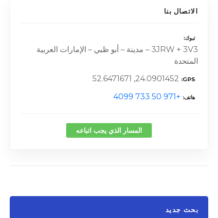
الاتصال بنا
تبوك
3JRW + 3V3 – مدينة – أبو ظبي – الإمارات العربية
المتحدة
24.0901452, 52.6471671
GPS
+971 50 733 4099
هاتف
المسار الذي يجب اتباعه
بحث جديد