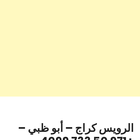
الرويس كراج – أبو ظبي –