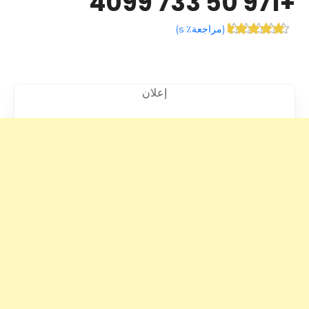
+971 50 733 4099
(
مراجعة٪ s
)
إعلان