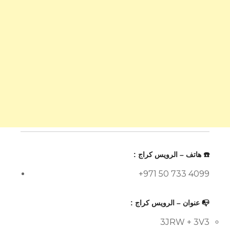
☎️ هاتف – الرويس كراج :
+971 50 733 4099
📭 عنوان – الرويس كراج :
3JRW + 3V3