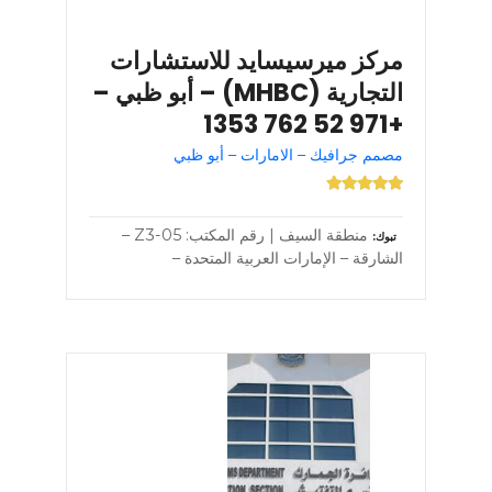
مركز ميرسيسايد للاستشارات
التجارية (MHBC) – أبو ظبي –
+971 52 762 1353
مصمم جرافيك – الامارات – أبو ظبي
منطقة السيف | رقم المكتب: Z3-05 –
تبوك
الشارقة – الإمارات العربية المتحدة –