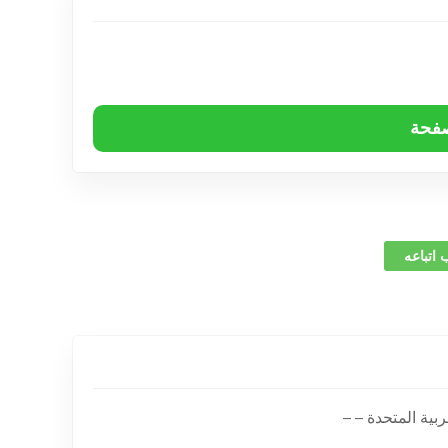
صفحة
 اتباعه
بية المتحدة – –