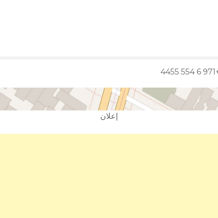
4
إعلان