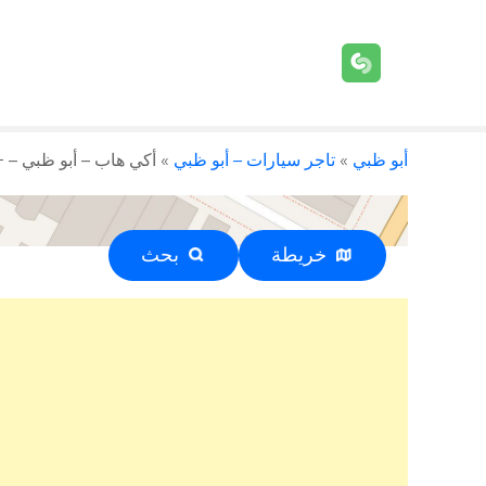
أبو ظبي
»
تاجر سيارات – أبو ظبي
»
أكي هاب – أبو ظبي – +971 6 554 455
خريطة
بحث