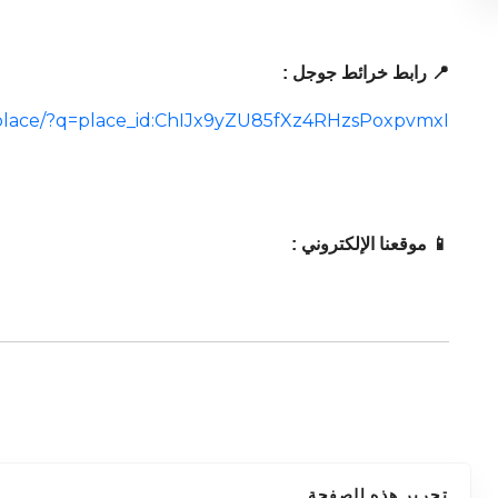
📍 رابط خرائط جوجل :
place/?q=place_id:ChIJx9yZU85fXz4RHzsPoxpvmxI
📱 موقعنا الإلكتروني :
تحرير هذه الصفحة