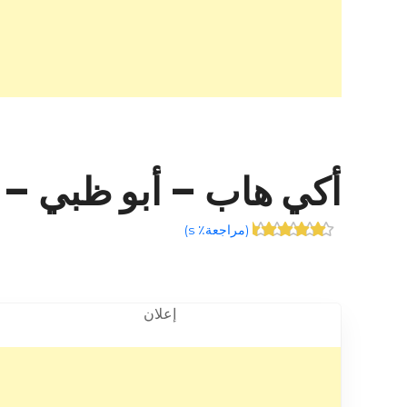
أكي هاب – أبو ظبي – +971 6 554 55
(
مراجعة٪ s
)
إعلان