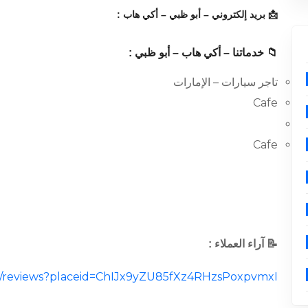
📩 بريد إلكتروني – أبو ظبي – أكي هاب :
📁 خدماتنا – أكي هاب – أبو ظبي :
تاجر سيارات – الإمارات
Cafe
Cafe
📝 آراء العملاء :
cal/reviews?placeid=ChIJx9yZU85fXz4RHzsPoxpvmxI