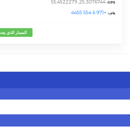
25.3076744, 55.4522279
GPS
+971 6 554 4455
هاتف
المسار الذي يجب
كلمة 