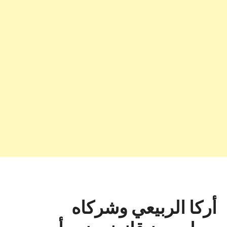
أركا الربيعي وشركاه