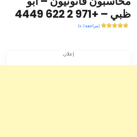
محاسبون قانونيون – أبو
ظبي – +971 2 622 4449
(
مراجعة٪ s
)
إعلان