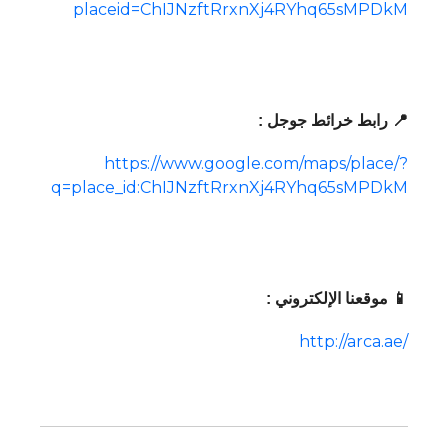
placeid=ChIJNzftRrxnXj4RYhq65sMPDkM
📍 رابط خرائط جوجل :
https://www.google.com/maps/place/?
q=place_id:ChIJNzftRrxnXj4RYhq65sMPDkM
📱 موقعنا الإلكتروني :
http://arca.ae/