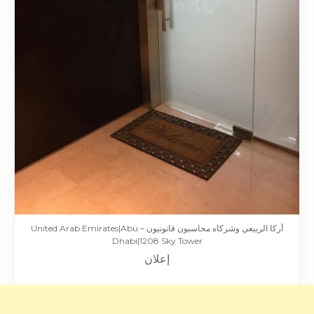
أركا الربيعي وشركاه محاسبون قانونيون – United Arab Emirates|Abu
Dhabi|1208 Sky Tower
إعلان