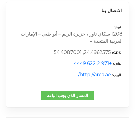
الاتصال بنا
تبوك
1208 سكاي تاور ، جزيرة الريم – أبو ظبي – الإمارات
العربية المتحدة –
24.4962575, 54.4087001
GPS
+971 2 622 4449
هاتف
http://arca.ae/
الويب
المسار الذي يجب اتباعه