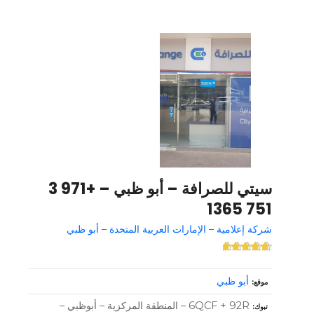
سيتي للصرافة – أبو ظبي – +971 3
751 1365
شركة إعلامية – الإمارات العربية المتحدة – أبو ظبي
أبو ظبي
موقع
6QCF + 92R – المنطقة المركزية – أبوظبي –
تبوك