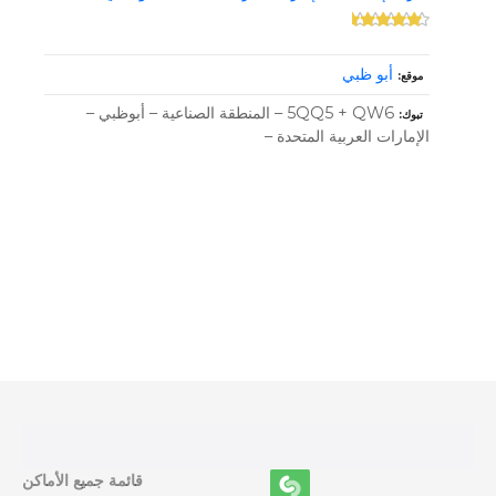
أبو ظبي
موقع
5QQ5 + QW6 – المنطقة الصناعية – أبوظبي –
تبوك
الإمارات العربية المتحدة –
و
ظ
ا
ئ
ف
قائمة جميع الأماكن