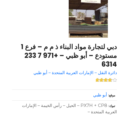
دبي لتجارة مواد البناء ذ م م – فرع 1
مستودع – أبو ظبي – +971 7 233
6314
دائرة النقل – الإمارات العربية المتحدة – أبو ظبي
أبو ظبي
موقع
PX7H + CP8 – الحيل – رأس الخيمة – الإمارات
تبوك
العربية المتحدة –