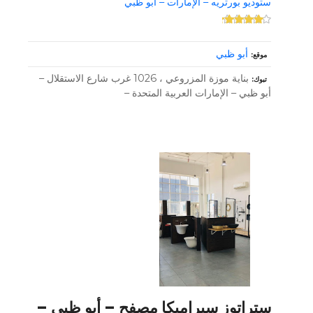
ستوديو بورتريه – الإمارات – أبو ظبي
أبو ظبي
موقع
بناية موزة المزروعي ، 1026 غرب شارع الاستقلال –
تبوك
أبو ظبي – الإمارات العربية المتحدة –
ستراتوز سيراميكا مصفح – أبو ظبي –