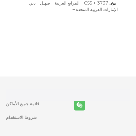
3737 + C55 – المرابع العربية – صهيل – دبي –
تبوك
الإمارات العربية المتحدة –
و
ظ
ا
ئ
ف
قائمة جميع الأماكن
ا
شروط الاستخدام
ل
م