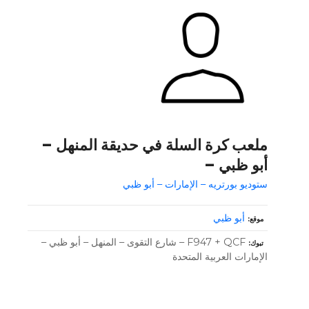
ملعب كرة السلة في حديقة المنهل –
أبو ظبي –
ستوديو بورتريه – الإمارات – أبو ظبي
أبو ظبي
موقع
F947 + QCF – شارع التقوى – المنهل – أبو ظبي –
تبوك
الإمارات العربية المتحدة