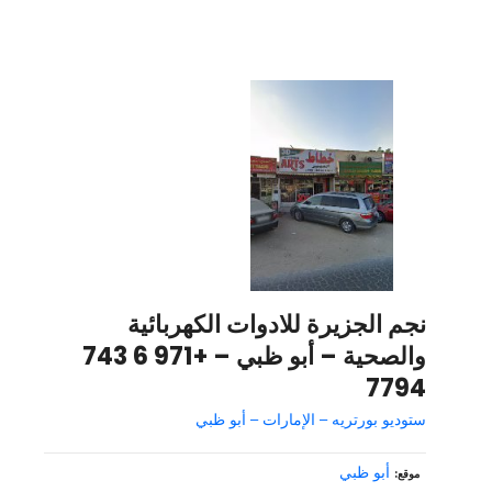
نجم الجزيرة للادوات الكهربائية
والصحية – أبو ظبي – +971 6 743
7794
ستوديو بورتريه – الإمارات – أبو ظبي
أبو ظبي
موقع