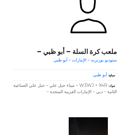
ملعب كرة السلة – أبو ظبي –
ستوديو بورتريه – الإمارات – أبو ظبي
أبو ظبي
موقع
W3WJ + X4R – ميناء جبل علي – جبل علي الصناعية
تبوك
الثانية – دبي – الإمارات العربية المتحدة –