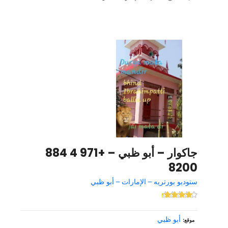
جاكوار – أبو ظبي – +971 4 884
8200
ستوديو بورتريه – الإمارات – أبو ظبي
أبو ظبي
موقع