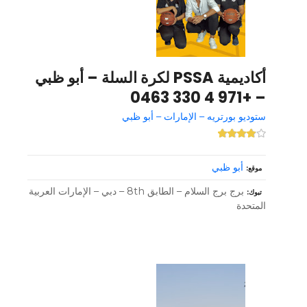
أكاديمية PSSA لكرة السلة – أبو ظبي
– +971 4 330 0463
ستوديو بورتريه – الإمارات – أبو ظبي
أبو ظبي
موقع
برج برج السلام – الطابق 8th – دبي – الإمارات العربية
تبوك
المتحدة