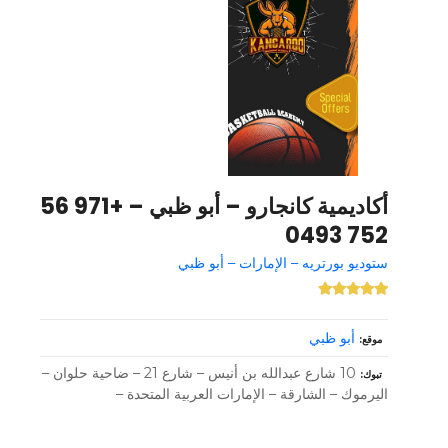
أكاديمية كانجارو – أبو ظبي – +971 56
752 0493
ستوديو بورتريه – الإمارات – أبو ظبي
أبو ظبي
موقع
10 شارع عبدالله بن أنيس – شارع 21 – ضاحية حلوان –
تبوك
اليرموك – الشارقة – الإمارات العربية المتحدة –