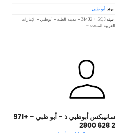
أبو ظبي
موقع
3MJ2 + 5QJ – مدينة الظنة – أبوظبي – الإمارات
تبوك
العربية المتحدة –
سانيبكس أبوظبي ذ – أبو ظبي – +971
2 628 2800