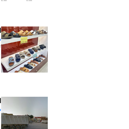
ا
و
ا
و