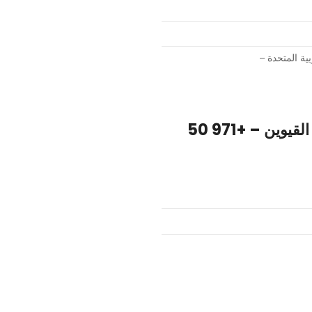
الريان لتجارة المعدات الالكترونية والالكترونية – أم القيوين – +971 50