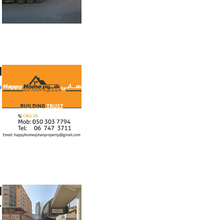
ا
و
ا
853
و