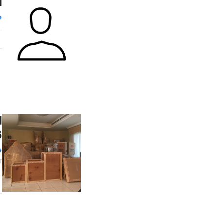
ا
و
6
و