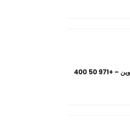
الطريق الآمن لنقل الأثاث ذ م م ، الشارقة – أم القيوين – +971 50 400