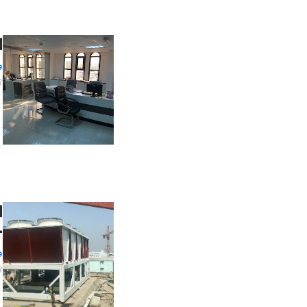
ا
و
ا
 7786
و