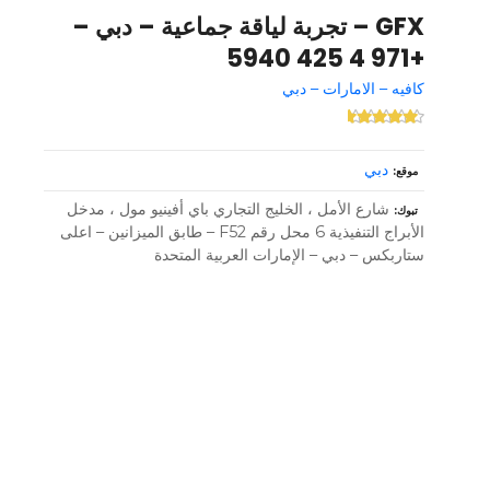
GFX – تجربة لياقة جماعية – دبي –
+971 4 425 5940
كافيه – الامارات – دبي
دبي
موقع
شارع الأمل ، الخليج التجاري باي أفينيو مول ، مدخل
تبوك
الأبراج التنفيذية 6 محل رقم F52 – طابق الميزانين – اعلى
ستاربكس – دبي – الإمارات العربية المتحدة
و
ظ
ا