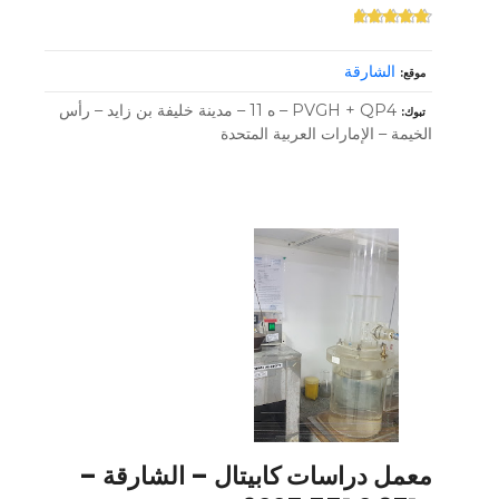
الشارقة
موقع
PVGH + QP4 – ه 11 – مدينة خليفة بن زايد – رأس
تبوك
الخيمة – الإمارات العربية المتحدة
معمل دراسات كابيتال – الشارقة –