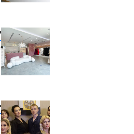
ف
خ
م
خ