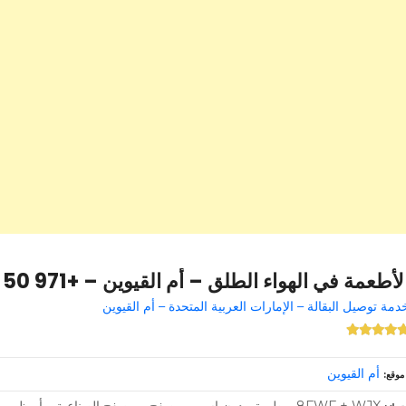
لأطعمة في الهواء الطلق – أم القيوين – +971 50 336 3490
دمة توصيل البقالة – الإمارات العربية المتحدة – أم القيوين
أم القيوين
موقع
8FWF + WJX – طريق بدون اسم – مصفح – مصفح الصناعية – أبوظبي – الإمارات العربية المتحدة