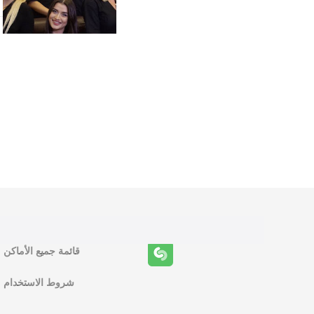
و
ظ
ا
ئ
ف
قائمة جميع الأماكن
ا
شروط الاستخدام
ل