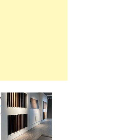
4 ك لمواد ال
خ