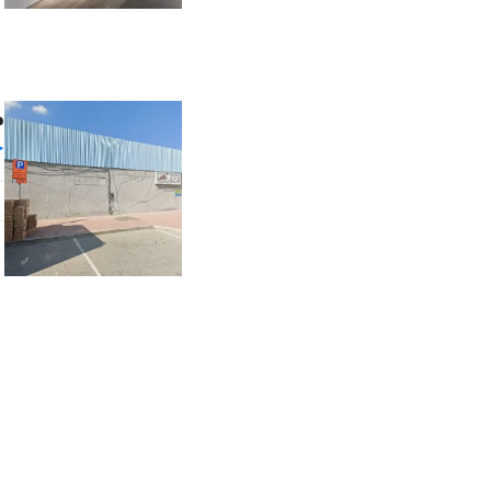
م
خ
و
ظ