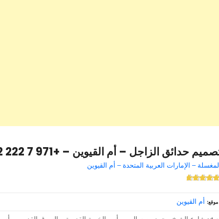
صميم حدائق الزاجل – أم القيوين – +971 7 222 2572
لمغسلة – الإمارات العربية المتحدة – أم القيوين
أم القيوين
موقع
شارع الشيخ محمد بن سالم – رأس الخيمة القديمة – السوق القديم – رأس ال