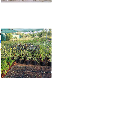
م
ا
و
ظ