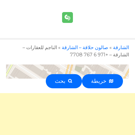
الشارقة
»
صالون حلاقة – الشارقة
»
الناجم للعقارات –
الشارقة – +971 6 767 7708
خريطة
بحث
إعلان