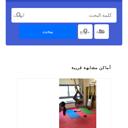
كلمة البحث
يبحث
اختر الفئة
فئة
اختر موقعا
موقع
أماكن مشابهة قريبة