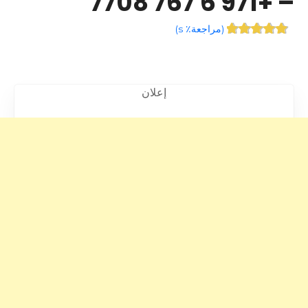
– +971 6 767 7708
(
مراجعة٪ s
)
إعلان