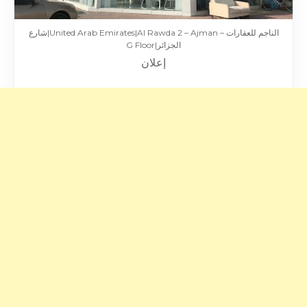
الناجم للعقارات – United Arab Emirates|Al Rawda 2 – Ajman|شارع
الجزائر|G Floor
إعلان