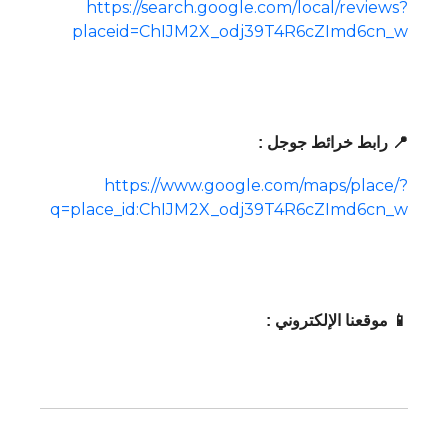
https://search.google.com/local/reviews?
placeid=ChIJM2X_odj39T4R6cZImd6cn_w
📍 رابط خرائط جوجل :
https://www.google.com/maps/place/?
q=place_id:ChIJM2X_odj39T4R6cZImd6cn_w
📱 موقعنا الإلكتروني :