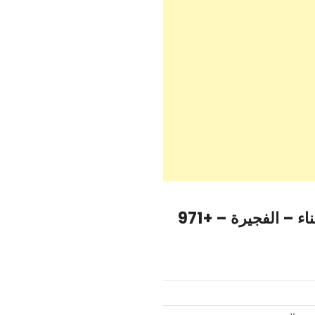
كوجر للمقاولات وبناء. Maint – كوجر لمقاولات البناء – الفجيرة – +971