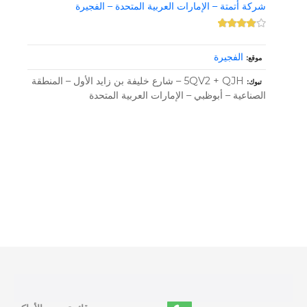
شركة أتمتة – الإمارات العربية المتحدة – الفجيرة
الفجيرة
موقع
5QV2 + QJH – شارع خليفة بن زايد الأول – المنطقة
تبوك
الصناعية – أبوظبي – الإمارات العربية المتحدة
و
ظ
ا
ئ
ف