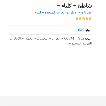
شاطئ – كلباء –
بصريات – الإمارات العربية المتحدة – كلباء
كلباء
موقع
CC7M + 952 – العوان – النخيل 2 – عجمان – الإمارات
تبوك
العربية المتحدة –
و
ظ
ا
ئ