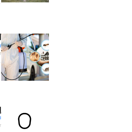
أ
ا
إ
ا