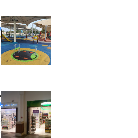
ح
ا
ص
ا