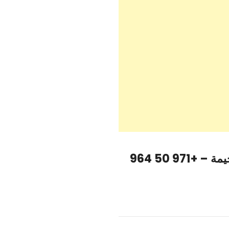
MyPT by Square One للياقة البدنية – رأس الخيمة – +971 50 964