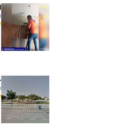
ا
ا
ح
ا