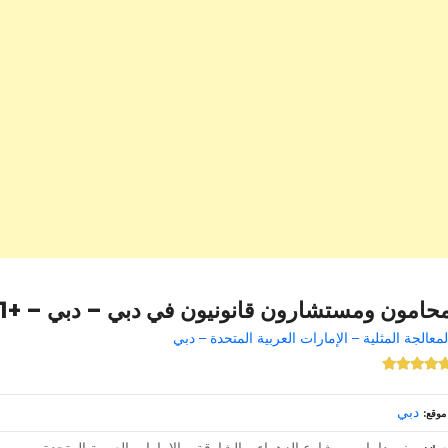
حامون ومستشارون قانونيون في دبي – دبي – +971 6 561 2233
لمعالجة المثلية – الإمارات العربية المتحدة – دبي
دبي
موقع
مبنى داماس – شارع الزهراء – الشارقة – الإمارات العربية المتحدة