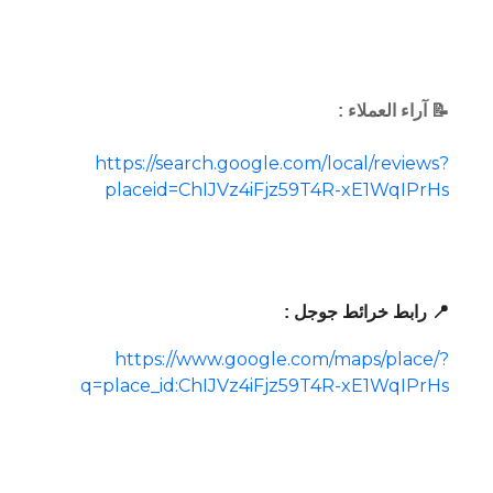
📝 آراء العملاء :
https://search.google.com/local/reviews?
placeid=ChIJVz4iFjz59T4R-xE1WqIPrHs
📍 رابط خرائط جوجل :
https://www.google.com/maps/place/?
q=place_id:ChIJVz4iFjz59T4R-xE1WqIPrHs