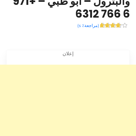
والبترول – أبو ظبي – +971
6 766 6312
(
مراجعة٪ s
)
إعلان