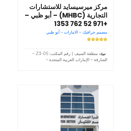
مركز ميرسيسايد للاستشارات
التجارية (MHBC) – أبو ظبي –
+971 52 762 1353
مصمم جرافيك – الامارات – أبو ظبي
منطقة السيف | رقم المكتب: Z3-05 –
تبوك
الشارقة – الإمارات العربية المتحدة –