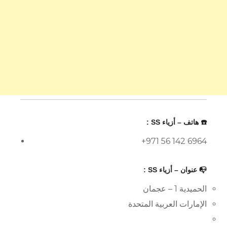
☎️ هاتف – أزياء SS :
+971 56 142 6964
📭 عنوان – أزياء SS :
الحميدية 1 – عجمان
الإمارات العربية المتحدة