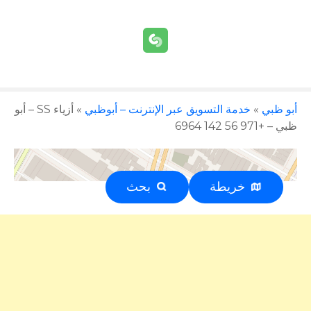
أبو ظبي
»
خدمة التسويق عبر الإنترنت – أبوظبي
»
أزياء SS – أبو
ظبي – +971 56 142 6964
خريطة
بحث
إعلان