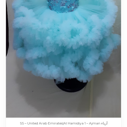
أزياء SS – United Arab Emirates|Al Hamidiya 1 – Ajman