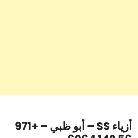
أزياء SS – أبو ظبي – +971