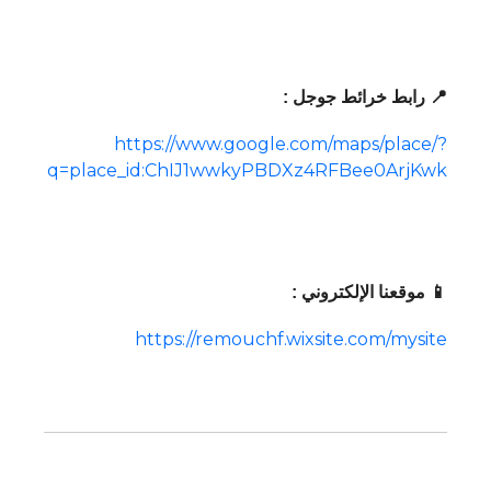
📍 رابط خرائط جوجل :
https://www.google.com/maps/place/?
q=place_id:ChIJ1wwkyPBDXz4RFBee0ArjKwk
📱 موقعنا الإلكتروني :
https://remouchf.wixsite.com/mysite